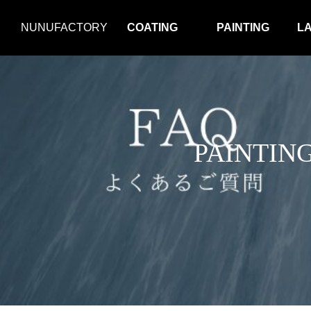
NUNUFACTORY
COATING
PAINTING
L
PAINT