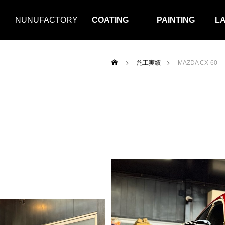
NUNUFACTORY
COATING
PAINTING
L
施工実績
MAZDA CX-60