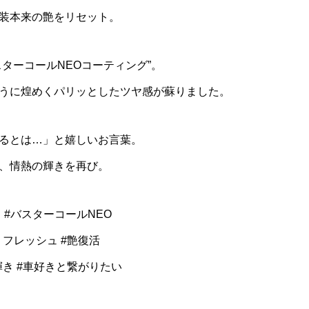
装本来の艶をリセット。
ターコールNEOコーティング”。
うに煌めくパリッとしたツヤ感が蘇りました。
るとは…」と嬉しいお言葉。
、情熱の輝きを再び。
ッド #バスターコールNEO
リフレッシュ #艶復活
輝き #車好きと繋がりたい