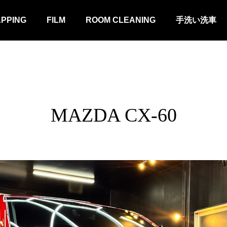
APPING
FILM
ROOM CLEANING
手洗い洗車
MAZDA CX-60