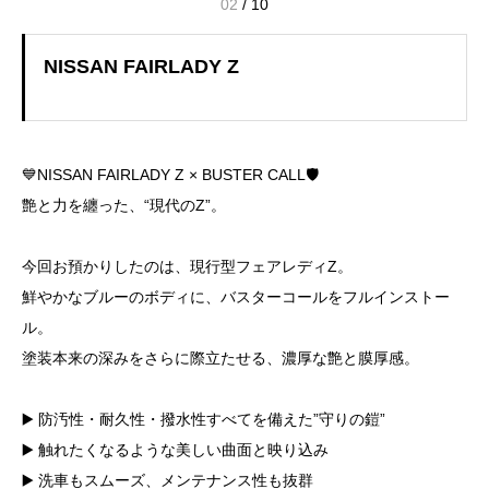
02
/
10
NISSAN FAIRLADY Z
💙NISSAN FAIRLADY Z × BUSTER CALL🛡️
艶と力を纏った、“現代のZ”。
今回お預かりしたのは、現行型フェアレディZ。
鮮やかなブルーのボディに、バスターコールをフルインストー
ル。
塗装本来の深みをさらに際立たせる、濃厚な艶と膜厚感。
▶️ 防汚性・耐久性・撥水性すべてを備えた”守りの鎧”
▶️ 触れたくなるような美しい曲面と映り込み
▶️ 洗車もスムーズ、メンテナンス性も抜群