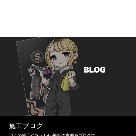
施工ブログ
日々の施工やYou Tube撮影の裏側をブログで