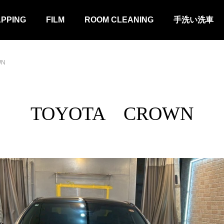
APPING
FILM
ROOM CLEANING
手洗い洗車
WN
TOYOTA CROWN