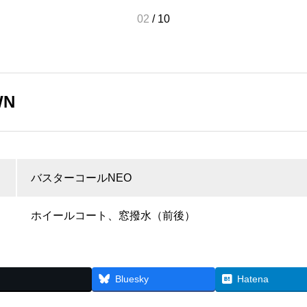
02
/
10
WN
バスターコールNEO
ホイールコート、窓撥水（前後）
Bluesky
Hatena