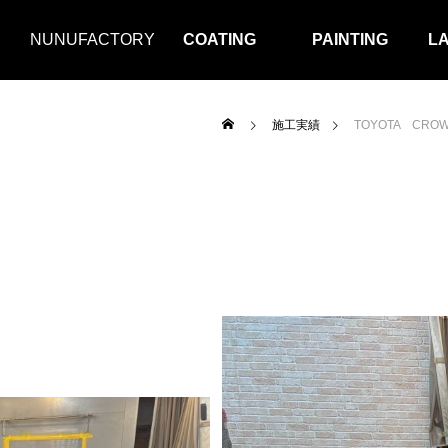
NUNUFACTORY
COATING
PAINTING
L
施工実績
TOYOTA CRO