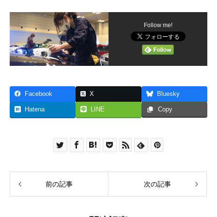
Follow me!
Facebook
X
Bluesky
Hatena
LINE
Copy
前の記事
次の記事