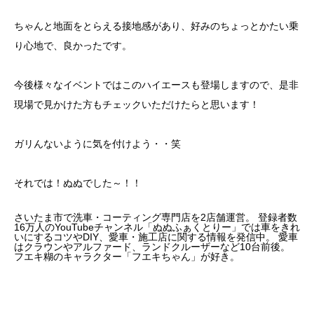
ちゃんと地面をとらえる接地感があり、好みのちょっとかたい乗
り心地で、良かったです。
今後様々なイベントではこのハイエースも登場しますので、是非
現場で見かけた方もチェックいただけたらと思います！
ガリんないように気を付けよう・・笑
それでは！ぬぬでした～！！
さいたま市で洗車・コーティング専門店を2店舗運営。 登録者数
16万人のYouTubeチャンネル「ぬぬふぁくとりー」では車をきれ
いにするコツやDIY、愛車・施工店に関する情報を発信中。 愛車
はクラウンやアルファード、ランドクルーザーなど10台前後。
フエキ糊のキャラクター「フエキちゃん」が好き。