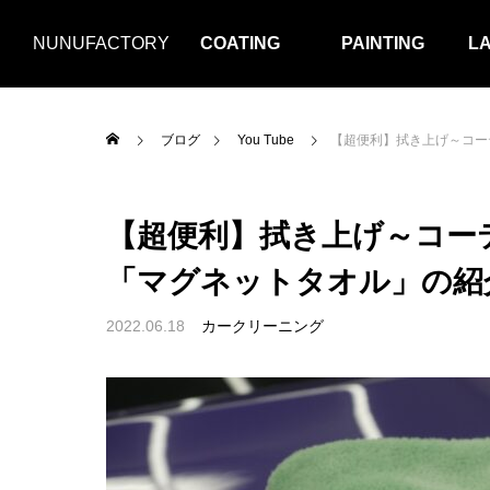
NUNUFACTORY
COATING
PAINTING
L
ブログ
You Tube
【超便利】拭き上げ～コー
【超便利】拭き上げ～コー
「マグネットタオル」の紹
2022.06.18
カークリーニング