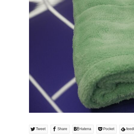
Tweet
Share
Hatena
Pocket
feed